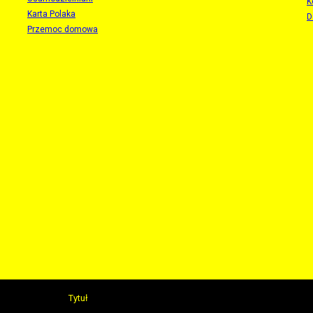
K
Karta Polaka
D
Przemoc domowa
Tytuł