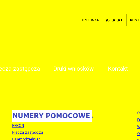
A-
A
A+
CZCIONKA
KONT
ecza zastępcza
Druki wniosków
Kontakt
S
.
F
PFRON
W
Piecza zastępcza
O
Usamodzielniani