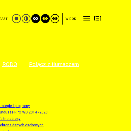
RAST
WIDOK
RODO
Połącz z tłumaczem
trategie i programy
undusze RPO WD 2014 - 2020
ażne adresy
chrona danych osobowych