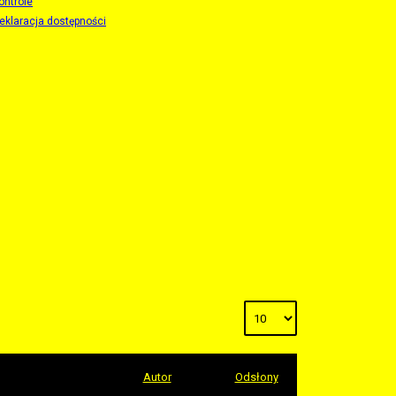
ontrole
eklaracja dostępności
Autor
Odsłony